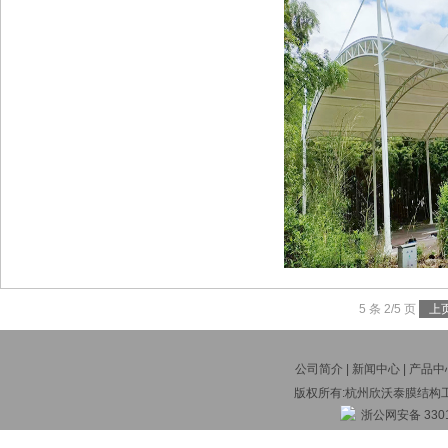
5 条 2/5 页
上
公司简介
|
新闻中心
|
产品中
版权所有:杭州欣沃泰膜结构
浙公网安备 3301