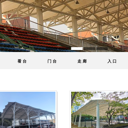
看 台
门 台
走 廊
入 口