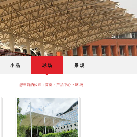
小 品
球 场
景 观
您当前的位置：
首页
>
产品中心
>
球 场